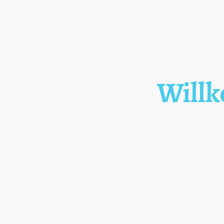
Willk
D
Entdecken Sie eine Welt voll